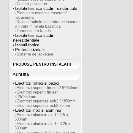
Cochilii poliuretan
›
Izolatii termice cladiri rezidentiale
•
Placi vata minerala caserata/
›
necaserata
Rulouri/ saltele caserate/ necaserate
›
din vata minerala bazaltica
Termosistem fatada
›
Izolatii termice cladiri
•
nerezidentiale
Izolatii fonice
•
Protectie izolatii
•
Sisteme de jacketare
›
PRODUSE PENTRU INSTALATII
SUDURA
Electrozi rutilici si bazici
•
Electrozi supertit fin esr 2.5*350mm
›
Electrozi supertit fin esr
›
3.25*350mm
Electrozi superbaz esb2.5*350mm
›
Electrozi superbaz esb3.25mm
›
Electrozi inox si aluminiu
•
Electrozi aluminiu alsi12 2.5 x
›
300mm
Electrozi aluminiu alsi12 3.25 x
›
300mm
Electrozi inox ei308l 2.5 x 300mm
›