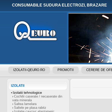
CONSUMABILE SUDURA ELECTROZI, BRAZARE
IZOLATII-QEURO.RO
PROMOTII
CERERE DE OF
CONSUMABILE SUDURA
IZOLATII
Izolatii tehnologice
•
Cochilii caserate / necaserate din
›
vata minerala
Saltea lamelara
›
Saltele pe plasa rabitz
›
Izolatie cauciuc elastomeric
›