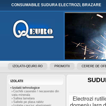
CONSUMABILE SUDURA ELECTROZI, BRAZARE
IZOLATII-QEURO.RO
PROMOTII
CERERE DE OF
CONSUMABILE SUDURA
SUDU
IZOLATII
Izolatii tehnologice
•
Cochilii caserate / necaserate din
›
vata minerala
Electrozi ruti
Saltea lamelara
›
Saltele pe plasa rabitz
›
domeniu larg d
Izolatie cauciuc elastomeric
›